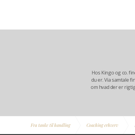
Hos Kingo og co. f
du er. Via samtale f
om hvad der er rigtigt
Fra tanke til handling
Coaching erhverv