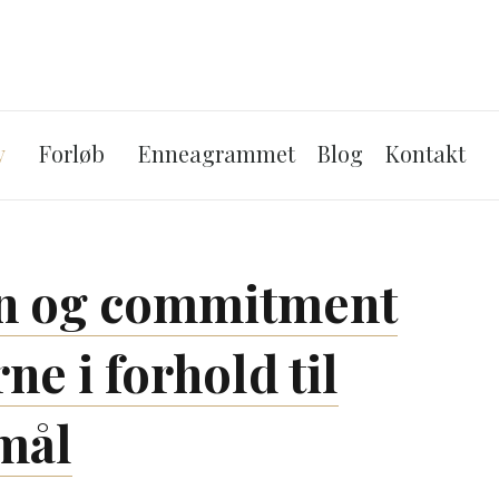
Skip to the content
v
Forløb
Enneagrammet
Blog
Kontakt
on og commitment
e i forhold til
mål