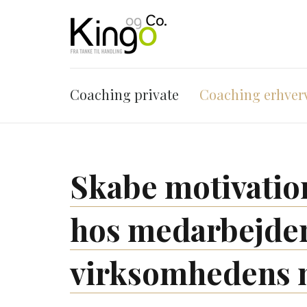
Coaching private
Coaching erhver
Skabe motivati
hos medarbejdern
virksomhedens 