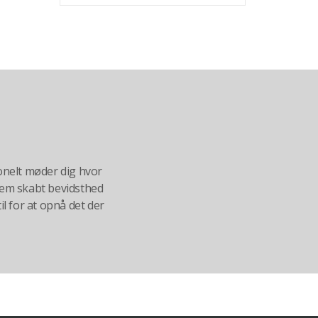
nelt møder dig hvor
nnem skabt bevidsthed
til for at opnå det der