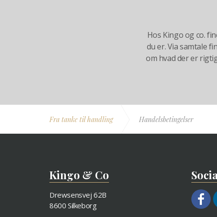
Hos Kingo og co. f
du er. Via samtale f
om hvad der er rigtigt
Fra tanke til handling
Handelsbetingelser
Kingo & Co
Socia
Drewsensvej 62B
8600 Silkeborg