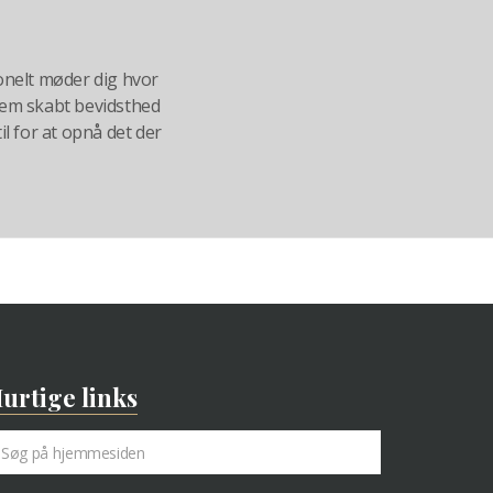
nelt møder dig hvor
nnem skabt bevidsthed
til for at opnå det der
urtige links