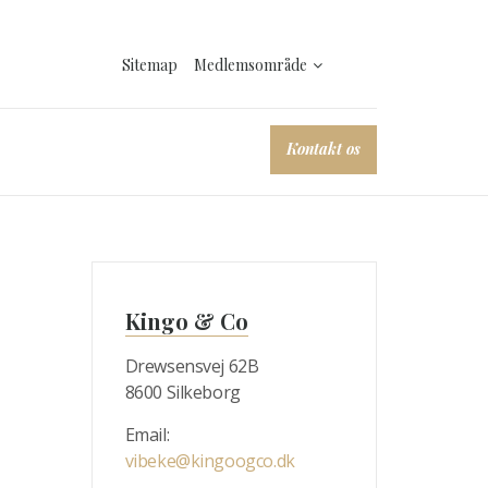
Sitemap
Medlemsområde
Kontakt os
Kingo & Co
Drewsensvej 62B
8600 Silkeborg
Email:
vibeke@kingoogco.dk