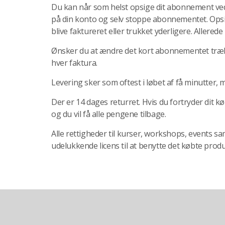
Du kan når som helst opsige dit abonnement ved 
på din konto og selv stoppe abonnementet. Opsige
blive faktureret eller trukket yderligere. Allered
Ønsker du at ændre det kort abonnementet trækkes
hver faktura.
Levering sker som oftest i løbet af få minutter, m
Der er 14 dages returret. Hvis du fortryder dit 
og du vil få alle pengene tilbage.
Alle rettigheder til kurser, workshops, events s
udelukkende licens til at benytte det købte pro