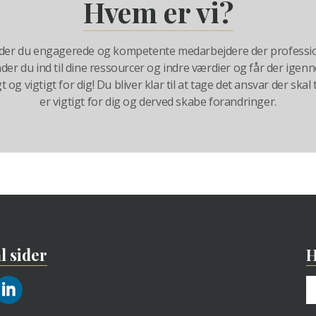
Hvem er vi?
inder du engagerede og kompetente medarbejdere der professio
inder du ind til dine ressourcer og indre værdier og får der ige
 og vigtigt for dig! Du bliver klar til at tage det ansvar der skal 
er vigtigt for dig og derved skabe forandringer.
l sider
H